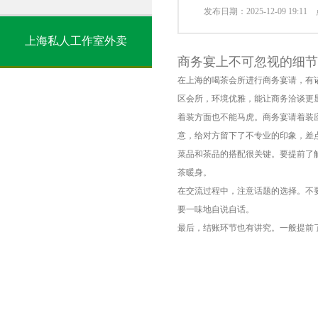
发布日期：2025-12-09 19:1
上海私人工作室外卖
商务宴上不可忽视的细节
在上海的喝茶会所进行商务宴请，有
区会所，环境优雅，能让商务洽谈更
着装方面也不能马虎。商务宴请着装
意，给对方留下了不专业的印象，差
菜品和茶品的搭配很关键。要提前了
茶暖身。
在交流过程中，注意话题的选择。不
要一味地自说自话。
最后，结账环节也有讲究。一般提前