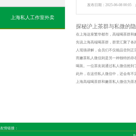
发布日期：2025-06-08 00:0
上海私人工作室外卖
探秘沪上茶群与私微的隐
在上海这座繁华都市，高端喝茶群和
先说上海高端喝茶群，群里汇聚了各
人现场讲解，会员们不仅能品尝到正
而嫩茶私人微信则是另一种独特的存
喝装。一位茶友就通过私人微信抢到
此外，在这些私人微信中，还会有不
上海高端喝茶群和嫩茶私人微信为茶
友情链接：
P