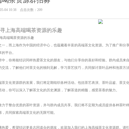
端喝茶资源群招募
5-04 10:38 点击次数：209
寻上海高端喝茶资源的乐趣
之一，而上海作为中国的经济中心，也蕴藏着丰富的高端茶文化资源。为了推广和分
享的平台。
群中，你将能结识同样热爱茶文化的朋友，与他们分享你的喜好和经验。群内成员来
的交流，了解他们对茶文化的独到见解，学习茶艺技巧，共同探讨茶叶品种和泡茶方
端茶文化资源群的发展，我们将定期组织各种活动。包括茶艺表演、茶叶品鉴、茶文
活动，你可以深入了解茶文化的历史渊源，了解茶道的精髓，感受茶香的魅力。
致力于整合优质的茶叶资源，并与群内成员共享。我们将不定期为成员提供各种茶叶
源，共同探索高端茶文化的无限可能。
满热爱，希望结识更多志同道合的朋友，欢迎加入我们的上海高端茶文化资源群。请